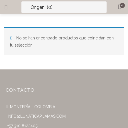
0
INGRESAR
REGISTRARME
BUSCAR EN:
No se han encontrado productos que coincidan con
tu selección.
Recordarme
CONTACTO
¿Perdiste tu contraseña?
MONTERÍA - COLOMBIA
INFO@LUNATICAPIJAMAS.COM
+57 310 8122405