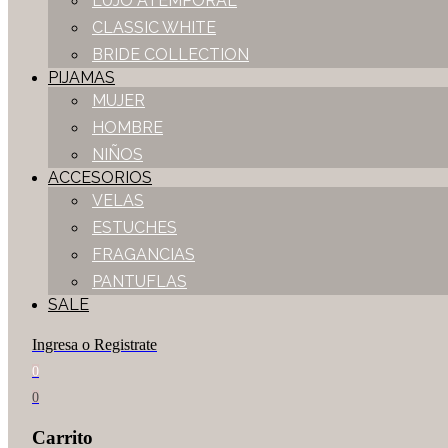
LUJO ATEMPORAL
CLASSIC WHITE
BRIDE COLLECTION
PIJAMAS
MUJER
HOMBRE
NIÑOS
ACCESORIOS
VELAS
ESTUCHES
FRAGANCIAS
PANTUFLAS
SALE
Ingresa o Registrate
0
0
Carrito