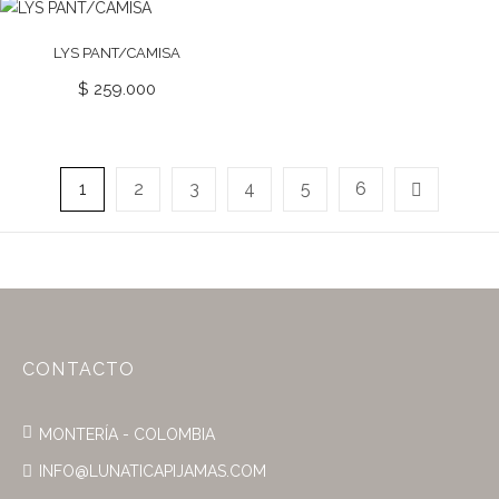
LYS PANT/CAMISA
$
259.000
1
2
3
4
5
6
CONTACTO
MONTERÍA - COLOMBIA
INFO@LUNATICAPIJAMAS.COM