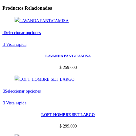
Productos Relacionados
Este
Seleccionar opciones
producto
Vista rapida
tiene
múltiples
LAVANDA PANT/CAMISA
variantes.
$
259.000
Las
opciones
se
Este
Seleccionar opciones
pueden
producto
elegir
Vista rapida
tiene
en
múltiples
LOFT HOMBRE SET LARGO
la
variantes.
página
$
299.000
Las
de