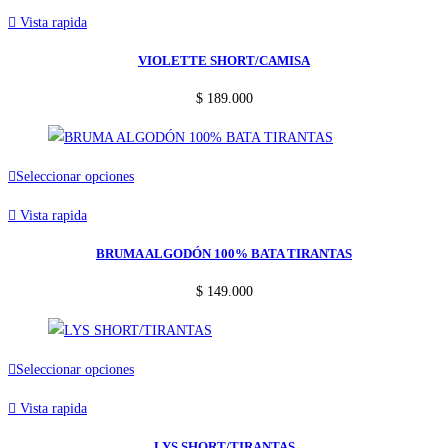
producto
elegir
Vista rapida
tiene
en
múltiples
VIOLETTE SHORT/CAMISA
la
variantes.
página
$
189.000
Las
de
opciones
producto
se
Este
Seleccionar opciones
pueden
producto
elegir
Vista rapida
tiene
en
múltiples
BRUMA ALGODÓN 100% BATA TIRANTAS
la
variantes.
página
$
149.000
Las
de
opciones
producto
se
Este
Seleccionar opciones
pueden
producto
elegir
Vista rapida
tiene
en
múltiples
LYS SHORT/TIRANTAS