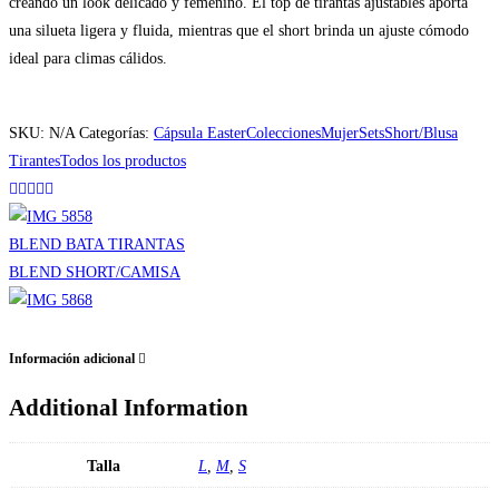
creando un look delicado y femenino. El top de tirantas ajustables aporta
una silueta ligera y fluida, mientras que el short brinda un ajuste cómodo
ideal para climas cálidos.
SKU:
N/A
Categorías:
Cápsula Easter
Colecciones
Mujer
Sets
Short/Blusa
Tirantes
Todos los productos
BLEND BATA TIRANTAS
BLEND SHORT/CAMISA
Información adicional
Additional Information
Talla
L
,
M
,
S