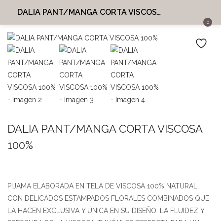
DALIA PANT/MANGA CORTA VISCOSA 100%
0
INICIO
INGRESAR
REGISTRARME
MI CUENTA
BUSCAR EN:
SHARE
Recordarme
DALIA PANT/MANGA CORTA VISCOSA
100%
¿Perdiste tu contraseña?
PIJAMA ELABORADA EN TELA DE VISCOSA 100% NATURAL,
CON DELICADOS ESTAMPADOS FLORALES COMBINADOS QUE
LA HACEN EXCLUSIVA Y ÚNICA EN SU DISEÑO. LA FLUIDEZ Y