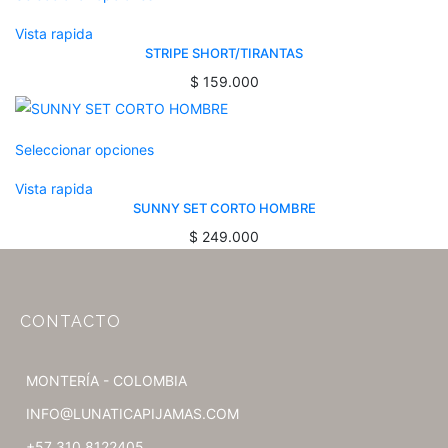
Vista rapida
STRIPE SHORT/TIRANTAS
$
159.000
Seleccionar opciones
Vista rapida
SUNNY SET CORTO HOMBRE
$
249.000
CONTACTO
MONTERÍA - COLOMBIA
INFO@LUNATICAPIJAMAS.COM
+57 310 8122405