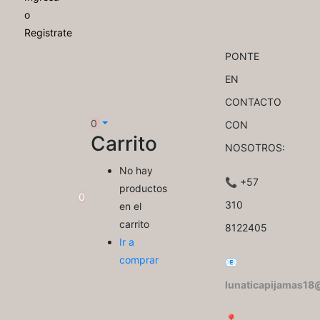
o
Registrate
PONTE
EN
CONTACTO
0
CON
Carrito
NOSOTROS:
No hay
📞 +57
productos
0
310
en el
carrito
8122405
Ir a
comprar
📧
lunaticapijamas1
📍