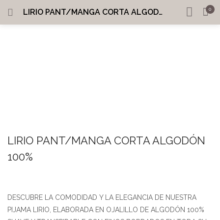
0
LIRIO PANT/MANGA CORTA ALGODÓN 100%
INGRESAR
REGISTRARME
INICIO
BUSCAR EN:
MI CUENTA
SHARE
Recordarme
LIRIO PANT/MANGA CORTA ALGODÓN
100%
¿Perdiste tu contraseña?
DESCUBRE LA COMODIDAD Y LA ELEGANCIA DE NUESTRA
PIJAMA LIRIO, ELABORADA EN OJALILLO DE ALGODÓN 100%