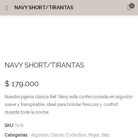
0
NAVY SHORT/TIRANTAS
INICIO
INGRESAR
REGISTRARME
MI CUENTA
BUSCAR EN:
SHARE
NAVY SHORT/TIRANTAS
Recordarme
$
179.000
Nuestra pijama clásica Ref. Navy está confeccionada en algodón
¿Perdiste tu contraseña?
suave y transpirable, ideal para brindar frescura y confort
durante toda la noche.
SKU:
N/A
Categorías:
Algodon
Classic Collection
Mujer
Sets