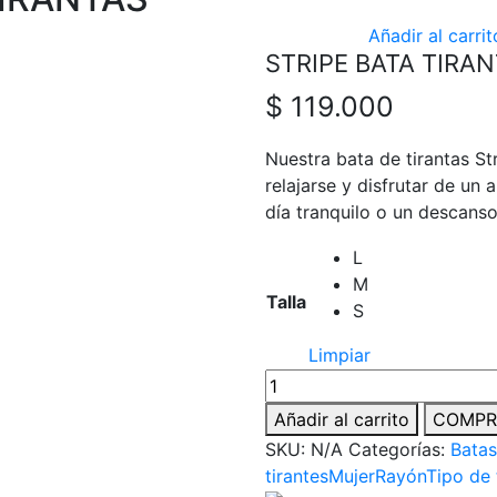
Añadir al carrit
STRIPE BATA TIRA
$
119.000
Nuestra bata de tirantas S
relajarse y disfrutar de un
día tranquilo o un descanso
L
M
Talla
S
Limpiar
Añadir al carrito
COMPR
SKU:
N/A
Categorías:
Batas
tirantes
Mujer
Rayón
Tipo de 