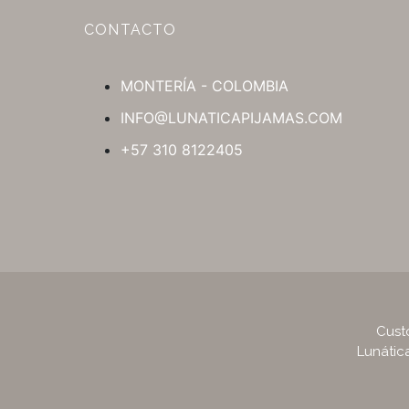
CONTACTO
MONTERÍA - COLOMBIA
INFO@LUNATICAPIJAMAS.COM
+57 310 8122405
Cust
Lunátic