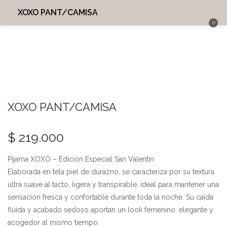
XOXO PANT/CAMISA
0
INICIO
INGRESAR
REGISTRARME
MI CUENTA
BUSCAR EN:
SHARE
XOXO PANT/CAMISA
Recordarme
$
219.000
Pijama XOXO – Edición Especial San Valentín
¿Perdiste tu contraseña?
Elaborada en tela piel de durazno, se caracteriza por su textura
ultra suave al tacto, ligera y transpirable, ideal para mantener una
sensación fresca y confortable durante toda la noche. Su caída
fluida y acabado sedoso aportan un look femenino, elegante y
acogedor al mismo tiempo.