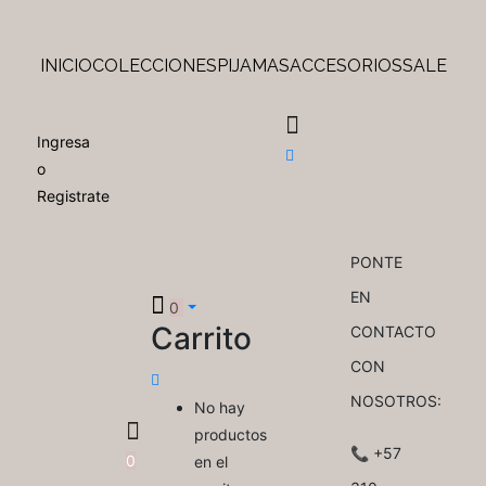
INICIO
COLECCIONES
PIJAMAS
ACCESORIOS
SALE
Ingresa
o
Registrate
PONTE
EN
0
Carrito
CONTACTO
CON
NOSOTROS:
No hay
productos
📞 +57
0
en el