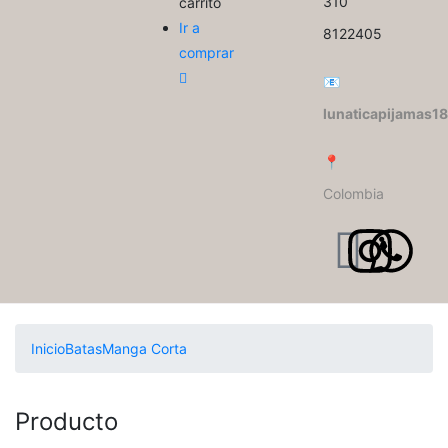
310
carrito
Ir a
8122405
comprar
📧
lunaticapijamas
📍
Colombia
Inicio
Batas
Manga Corta
Producto