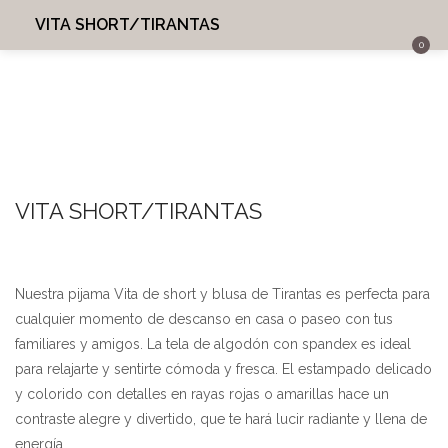
VITA SHORT/TIRANTAS
0
INICIO
INGRESAR
REGISTRARME
MI CUENTA
BUSCAR EN:
SHARE
VITA SHORT/TIRANTAS
Recordarme
Nuestra pijama Vita de short y blusa de Tirantas es perfecta para
cualquier momento de descanso en casa o paseo con tus
¿Perdiste tu contraseña?
familiares y amigos. La tela de algodón con spandex es ideal
para relajarte y sentirte cómoda y fresca. El estampado delicado
y colorido con detalles en rayas rojas o amarillas hace un
contraste alegre y divertido, que te hará lucir radiante y llena de
energía.